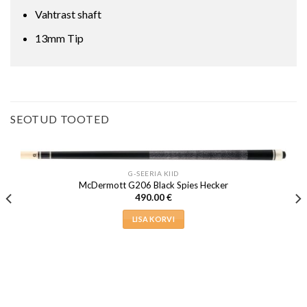
Vahtrast shaft
13mm Tip
SEOTUD TOOTED
G-SEERIA KIID
McDermott G206 Black Spies Hecker
490.00
€
LISA KORVI