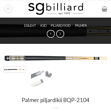
Skip
to
content
ESILEHT
/
KIID
/
PILJARDI KIID
/
PALMER
Palmer piljardikii BQP-2104