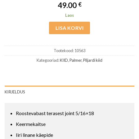
49.00
€
Laos
LISA KORVI
Tootekood:
10563
Kategooriad:
KIID
,
Palmer
,
Piljardi kiid
KIRJELDUS
Roostevabast terasest joint 5/16×18
Keermekaitse
Iiri linane käepide