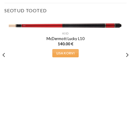
SEOTUD TOOTED
KIID
McDermott Lucky L10
140.00
€
LISA KORVI