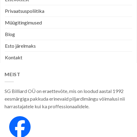
Privaatsuspoliitika
Müügitingimused
Blog
Esto järelmaks
Kontakt
MEIST
SG Billiard OÜ on eraettevõte, mis on loodud aastal 1992
eesmärgiga pakkuda erinevaid piljardimängu võimalusi nii
harrastajatele kui ka proffessionaalidele.