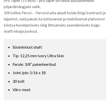
Pro Taper (15 inch) – pro taper on olnud aastakümneid
piljardimängjate valik.
3/8 tolline Ferrul – Ferrul ei aita ainult hoida löögi kontrasti ja
tajumist, vaid pakub ka tuttavamat ja stabiilsemat platvormi
kiiotsa hooldamiseks ning lihtsamaks asendamiseks kogu
shafti eluaja jooksul.
Süsinikkiust shaft
Tip: 12,25 mm Ivory Ultra Skin
Ferule: 3/8″ patenteeritud
Joint /pin: 5/16 x 18
30 tolli
Värv: must