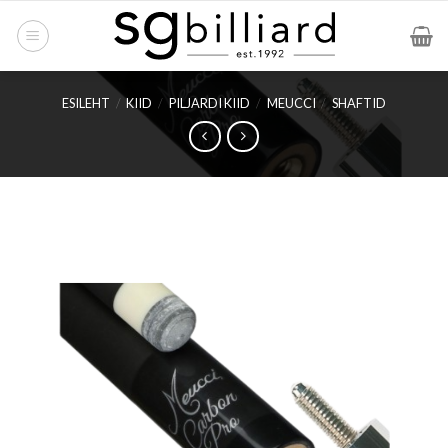
Skip
to
content
ESILEHT
/
KIID
/
PILJARDI KIID
/
MEUCCI
/
SHAFTID