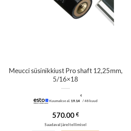
Meucci süsinikkiust Pro shaft 12,25mm,
5/16×18
€
Kuumakse al.
19.14
/ 48 kuud
570.00
€
Saadaval järeltellimisel