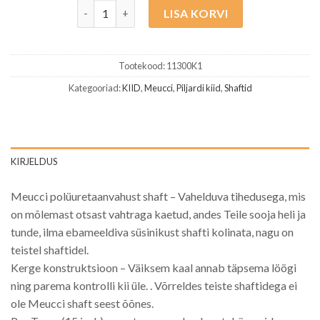
Meucci süsinikkiust Pro shaft 12,25mm, 5/16x18 k
LISA KORVI
Tootekood:
11300K1
Kategooriad:
KIID
,
Meucci
,
Piljardi kiid
,
Shaftid
KIRJELDUS
Meucci polüuretaanvahust shaft – Vahelduva tihedusega, mis
on mõlemast otsast vahtraga kaetud, andes Teile sooja heli ja
tunde, ilma ebameeldiva süsinikust shafti kolinata, nagu on
teistel shaftidel.
Kerge konstruktsioon – Väiksem kaal annab täpsema löögi
ning parema kontrolli kii üle. . Võrreldes teiste shaftidega ei
ole Meucci shaft seest õõnes.