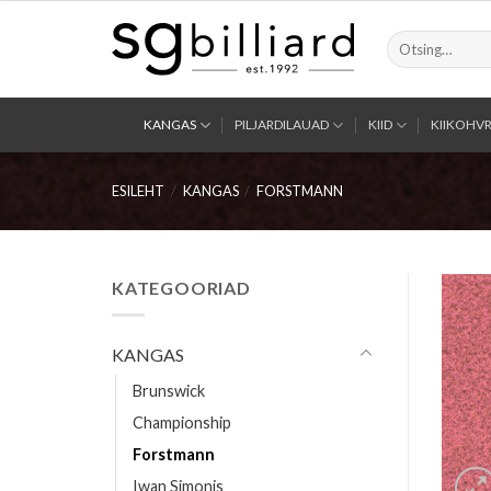
Skip
to
Otsi:
content
KANGAS
PILJARDILAUAD
KIID
KIIKOHVR
ESILEHT
/
KANGAS
/
FORSTMANN
KATEGOORIAD
KANGAS
Brunswick
Championship
Forstmann
Iwan Simonis