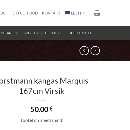
ABC
TEHTUD TÖÖD
KONTAKT
EESTI
PETANK
RIIDED
LEIUNURK
UUED TOOTED
orstmann kangas Marquis
167cm Virsik
50.00
€
Tootel on meetri hind!