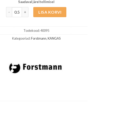
Saadaval järeltellimisel
Forstmann kangas Marquis 167cm Virsik kogus
LISA KORVI
Tootekood:
40095
Kategooriad:
Forstmann
,
KANGAS