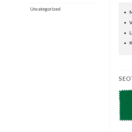
Uncategorized
M
V
L
K
SEO