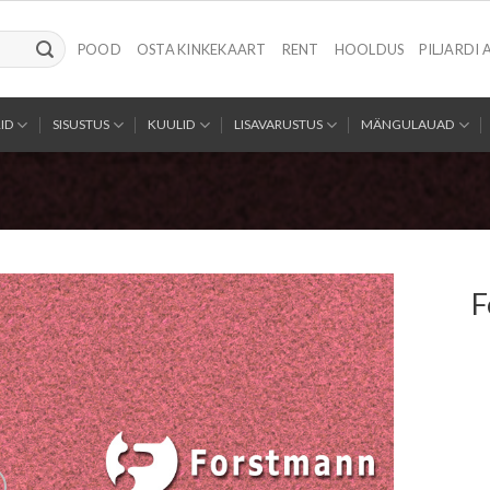
POOD
OSTA KINKEKAART
RENT
HOOLDUS
PILJARDI 
ID
SISUSTUS
KUULID
LISAVARUSTUS
MÄNGULAUAD
F