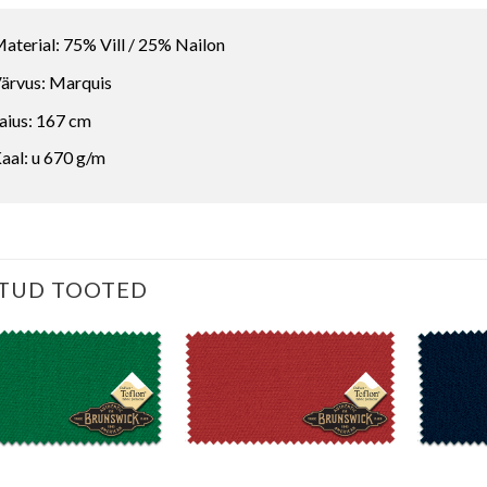
aterial: 75% Vill / 25% Nailon
ärvus: Marquis
aius: 167 cm
aal: u 670 g/m
TUD TOOTED