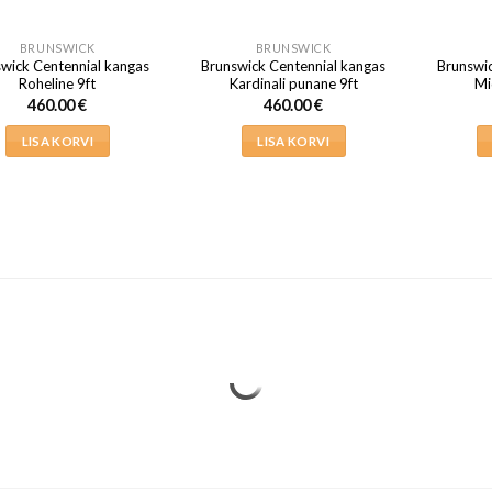
BRUNSWICK
BRUNSWICK
wick Centennial kangas
Brunswick Centennial kangas
Brunswic
Roheline 9ft
Kardinali punane 9ft
Mi
460.00
€
460.00
€
LISA KORVI
LISA KORVI