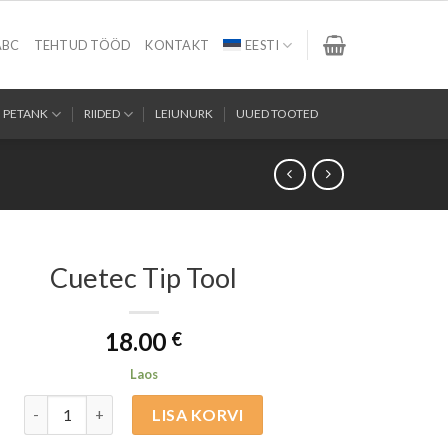
ABC
TEHTUD TÖÖD
KONTAKT
EESTI
PETANK
RIIDED
LEIUNURK
UUED TOOTED
Cuetec Tip Tool
18.00
€
Laos
Cuetec Tip Tool kogus
LISA KORVI