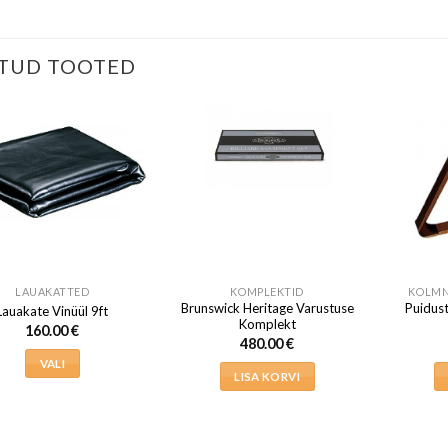
TUD TOOTED
LAUAKATTED
KOMPLEKTID
KOLMN
Brunswick Heritage Varustuse
Puidus
Lauakate Vinüül 9ft
Komplekt
160.00
€
480.00
€
VALI
LISA KORVI
Sellel
tootel
on