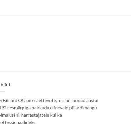
EIST
 Billiard OÜ on eraettevõte, mis on loodud aastal
992 eesmärgiga pakkuda erinevaid piljardimängu
imalusi nii harrastajatele kui ka
offessionaalidele.