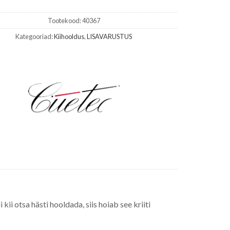
Tootekood:
40367
Kategooriad:
Kiihooldus
,
LISAVARUSTUS
 kii otsa hästi hooldada, siis hoiab see kriiti