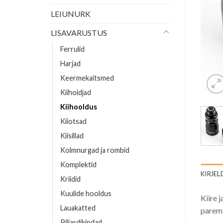
LEIUNURK
LISAVARUSTUS
Ferrulid
Harjad
Keermekaitsmed
Kiihoidjad
Kiihooldus
Kiiotsad
Kiisillad
Kolmnurgad ja rombid
Komplektid
KIRJEL
Kriidid
Kuulide hooldus
Kiire j
Lauakatted
paremi
Piljardikindad