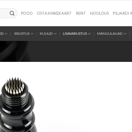
POOD
OSTA KINKEKAART
RENT
HOOLDUS
PILJARDI 
ID
SISUSTUS
KUULID
LISAVARUSTUS
MÄNGULAUAD