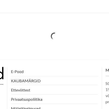
mitu
varianti.
Valikuid
saab
teha
tootelehel.
M
E-Pood
KAUBAMÄRGID
SG
1
Ettevõttest
võ
Privaatsuspoliitika
pr
Müügitingimused