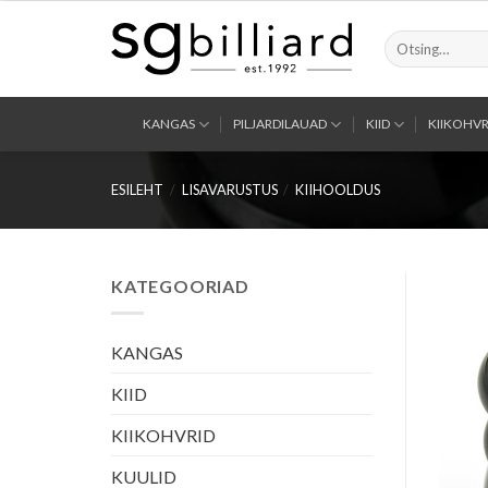
Skip
to
Otsi:
content
KANGAS
PILJARDILAUAD
KIID
KIIKOHVR
ESILEHT
/
LISAVARUSTUS
/
KIIHOOLDUS
KATEGOORIAD
KANGAS
KIID
KIIKOHVRID
KUULID