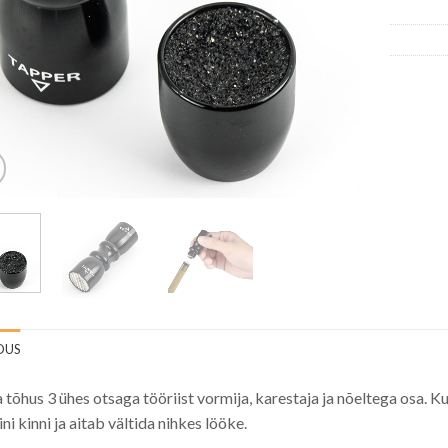
DUS
a tõhus 3 ühes otsaga tööriist vormija, karestaja ja nõeltega osa. Kui
ni kinni ja aitab vältida nihkes lööke.