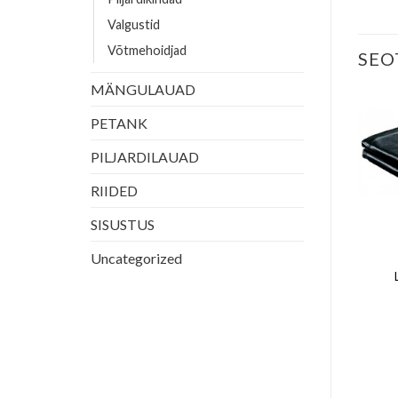
Valgustid
Võtmehoidjad
SEO
MÄNGULAUAD
PETANK
PILJARDILAUAD
RIIDED
SISUSTUS
Uncategorized
KOMPLEKTID
LISAVARUSTUS
runswick Centennial Basic
Valgusti Eversilver 4-kuplit
Komplekt
190.00
€
750.00
€
LISA KORVI
LISA KORVI