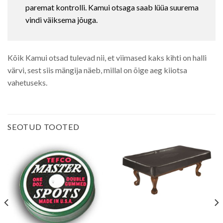
paremat kontrolli. Kamui otsaga saab lüüa suurema
vindi väiksema jõuga.
Kõik Kamui otsad tulevad nii, et viimased kaks kihti on halli
värvi, sest siis mängija näeb, millal on õige aeg kiiotsa
vahetuseks.
SEOTUD TOOTED