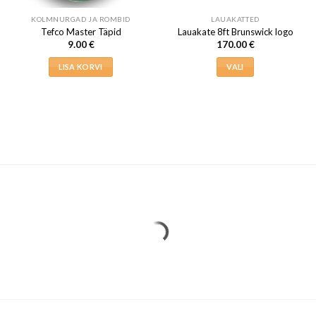
KOLMNURGAD JA ROMBID
LAUAKATTED
Tefco Master Täpid
Lauakate 8ft Brunswick logo
9.00
€
170.00
€
LISA KORVI
VALI
Sellel
tootel
on
mitu
varianti.
Valikuid
saab
teha
tootelehel.