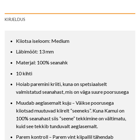
KIRJELDUS
Kiiotsa iseloom: Medium
Läbimõõt: 13 mm
Materjal: 100% seanahk
10 kihti
Hoiab paremini kriiti, kuna on spetsiaalselt
valmistatud seanahast, mis on väga suure poorsusega
Muudab aeglasemalt kuju – Väikse poorusega
kiiotsad muutuvad kiirelt “seeneks”. Kuna Kamui on
100% seanahast siis “seene” tekkimine on vältimatu,
kuid see tekkib tunduvalt aeglasemalt.
Parem kontroll – Parem vint kiipallil tähendab