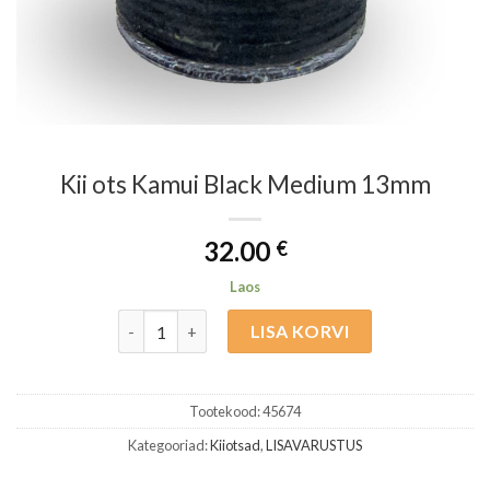
Kii ots Kamui Black Medium 13mm
32.00
€
Laos
Kii ots Kamui Black Medium 13mm kogus
LISA KORVI
Tootekood:
45674
Kategooriad:
Kiiotsad
,
LISAVARUSTUS