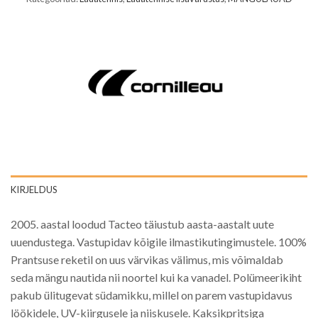
KIRJELDUS
2005. aastal loodud Tacteo täiustub aasta-aastalt uute
uuendustega. Vastupidav kõigile ilmastikutingimustele. 100%
Prantsuse reketil on uus värvikas välimus, mis võimaldab
seda mängu nautida nii noortel kui ka vanadel. Polümeerikiht
pakub ülitugevat südamikku, millel on parem vastupidavus
löökidele, UV-kiirgusele ja niiskusele. Kaksikpritsiga