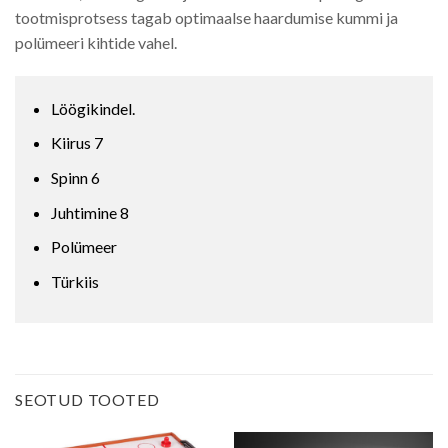
tootmisprotsess tagab optimaalse haardumise kummi ja
polümeeri kihtide vahel.
Löögikindel.
Kiirus 7
Spinn 6
Juhtimine 8
Polümeer
Türkiis
SEOTUD TOOTED