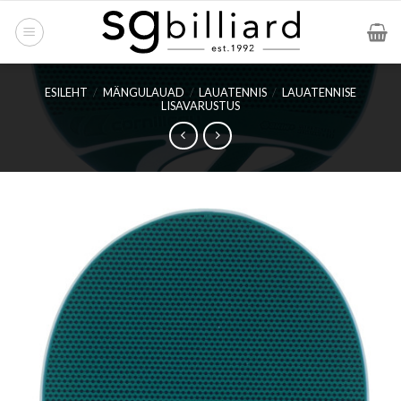
Skip
to
content
ESILEHT
/
MÄNGULAUAD
/
LAUATENNIS
/
LAUATENNISE
LISAVARUSTUS