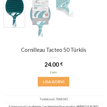
Cornilleau Tacteo 50 Türkiis
24.00
€
Laos
LISA KORVI
Tootekood:
7068.041
Kategooriad:
Lauatennis
,
Lauatennise lisavarustus
,
MÄNGULAUAD