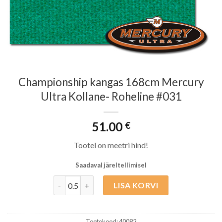
Championship kangas 168cm Mercury
Ultra Kollane- Roheline #031
51.00
€
Tootel on meetri hind!
Saadaval järeltellimisel
Championship kangas 168cm Mercury Ultra Kollan
LISA KORVI
Tootekood:
40082