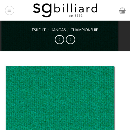
Skip
to
content
ESILEHT
/
KANGAS
/
CHAMPIONSHIP