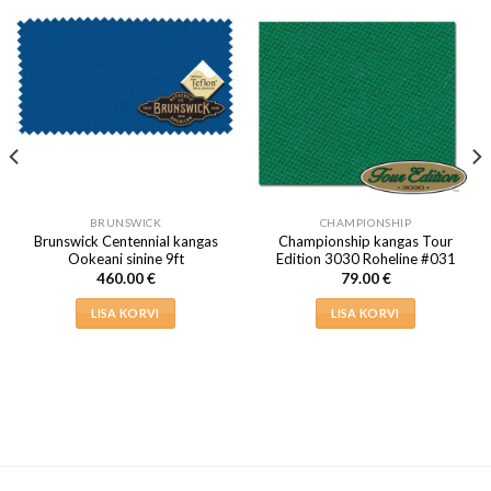
BRUNSWICK
CHAMPIONSHIP
Brunswick Centennial kangas
Championship kangas Tour
Ookeani sinine 9ft
Edition 3030 Roheline #031
460.00
€
79.00
€
LISA KORVI
LISA KORVI