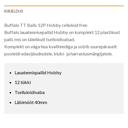
KIRJELDUS
Buffalo TT Balls 12P Hobby celluloid free
Buffalo lauatennisepallid Hobby on komplekt 12 plastikust
palli, mis on täielikult tselloidivabad.
Komplekt on väga hea kvaliteediga ja sobib suurepäraselt
pooleldi edasijõudnutele, klubi- ja harrastusmängijatele.
Lauatennispallid Hobby
12 tükki
Tselluloidivaba
Läbimõõt 40mm