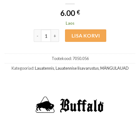
6.00
€
Laos
Buffalo TT Pallid 12P Hobby kogus
LISA KORVI
Tootekood:
7050.056
Kategooriad:
Lauatennis
,
Lauatennise lisavarustus
,
MÄNGULAUAD