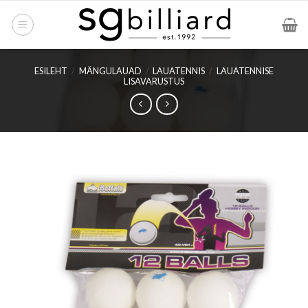
Skip
to
content
ESILEHT
/
MÄNGULAUAD
/
LAUATENNIS
/
LAUATENNISE
LISAVARUSTUS