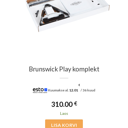
Brunswick Play komplekt
€
Kuumakse al.
12.01
/ 36 kuud
310.00
€
Laos
LISA KORVI