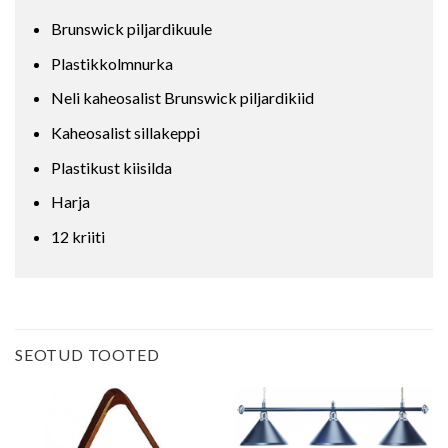
Brunswick piljardikuule
Plastikkolmnurka
Neli kaheosalist Brunswick piljardikiid
Kaheosalist sillakeppi
Plastikust kiisilda
Harja
12 kriiti
SEOTUD TOOTED