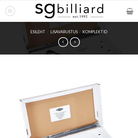
Skip
to
content
ESILEHT
/
LISAVARUSTUS
/
KOMPLEKTID