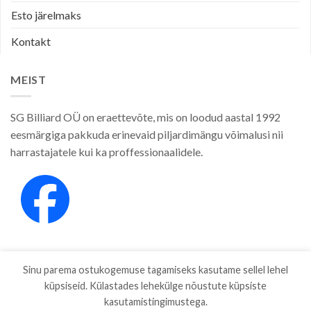
Esto järelmaks
Kontakt
MEIST
SG Billiard OÜ on eraettevõte, mis on loodud aastal 1992
eesmärgiga pakkuda erinevaid piljardimängu võimalusi nii
harrastajatele kui ka proffessionaalidele.
Sinu parema ostukogemuse tagamiseks kasutame sellel lehel
küpsiseid. Külastades lehekülge nõustute küpsiste
kasutamistingimustega.
E-POOD
KAUBAMÄRGID
ETTEVÕTTEST
PRIVAATSUSPOLIITIKA