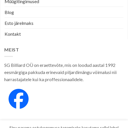
Müügitingimused
Blog
Esto järelmaks
Kontakt
MEIST
SG Billiard OÜ on eraettevõte, mis on loodud aastal 1992
eesmärgiga pakkuda erinevaid piljardimängu võimalusi nii
harrastajatele kui ka proffessionaalidele.
Sinu parema ostukogemuse tagamiseks kasutame sellel lehel