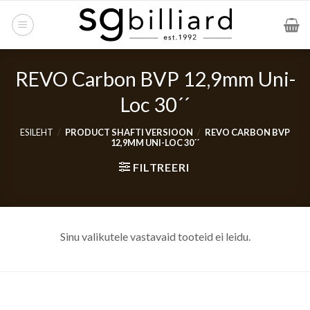
Skip
to
content
REVO Carbon BVP 12,9mm Uni-
Loc 30´´
ESILEHT
/
PRODUCT SHAFTI VERSIOON
/
REVO CARBON BVP
12,9MM UNI-LOC 30´´
FILTREERI
Sinu valikutele vastavaid tooteid ei leidu.