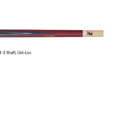
4-3 Shaft, Uni-Loc
Hinnavahemik:
,030.00 €
uni
,234.00 €