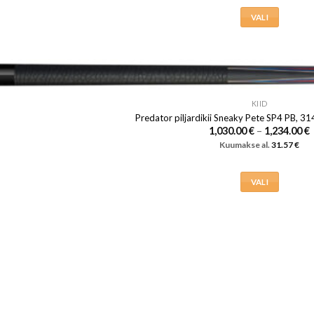
VALI
Sellel
tootel
on
mitu
varianti.
KIID
Valikuid
Predator piljardikii Sneaky Pete SP4 PB, 31
1,030.00
€
–
1,234.00
€
saab
1
Kuumakse al.
31.57
€
teha
k
1
tootelehel.
VALI
Sellel
tootel
on
mitu
varianti.
Valikuid
saab
teha