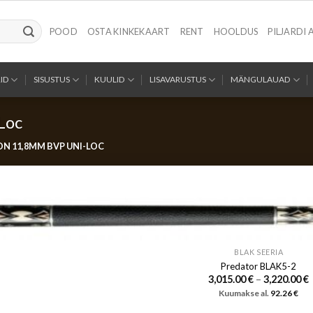
POOD
OSTA KINKEKAART
RENT
HOOLDUS
PILJARDI 
ID
SISUSTUS
KUULID
LISAVARUSTUS
MÄNGULAUAD
Loc
N 11,8MM BVP UNI-LOC
BLAK SEERIA
Predator BLAK5-2
3,015.00
€
–
3,220.00
€
3
Kuumakse al.
92.26
€
k
3