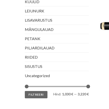
KUULID
LEIUNURK
LISAVARUSTUS
MÄNGULAUAD
PETANK
PILJARDILAUAD
RIIDED
SISUSTUS
Uncategorized
Minimaalne
Maksimaalne
Hind:
1,030 €
—
3,220 €
FILTREERI
hind
hind