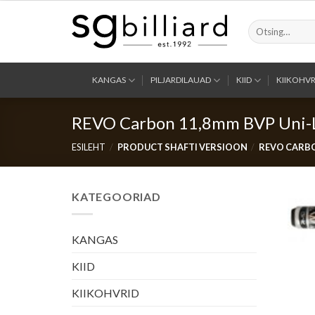
Skip
to
Otsi:
content
KANGAS
PILJARDILAUAD
KIID
KIIKOHVR
REVO Carbon 11,8mm BVP Uni-
ESILEHT
/
PRODUCT SHAFTI VERSIOON
/
REVO CARBO
KATEGOORIAD
KANGAS
KIID
KIIKOHVRID