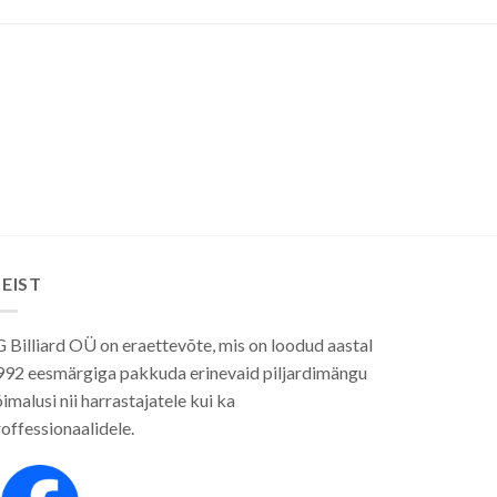
EIST
 Billiard OÜ on eraettevõte, mis on loodud aastal
992 eesmärgiga pakkuda erinevaid piljardimängu
imalusi nii harrastajatele kui ka
offessionaalidele.