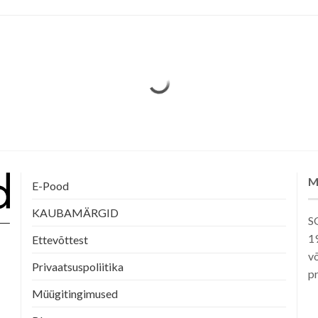
tootelehel.
M
E-Pood
KAUBAMÄRGID
SG
1
Ettevõttest
võ
Privaatsuspoliitika
pr
Müügitingimused