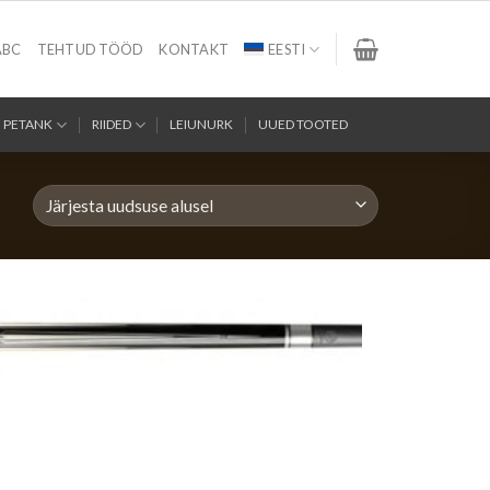
ABC
TEHTUD TÖÖD
KONTAKT
EESTI
PETANK
RIIDED
LEIUNURK
UUED TOOTED
Hinnavahemik:
,015.00 €
uni
,220.00 €