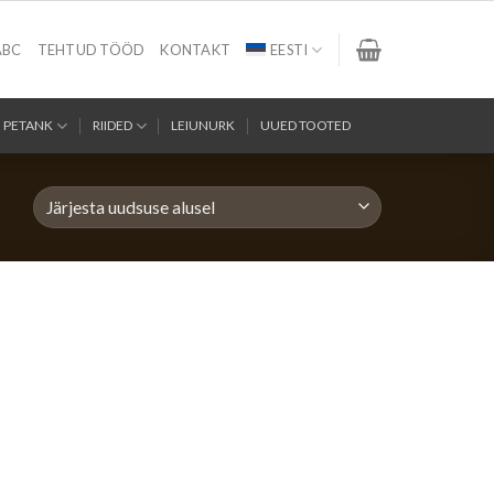
ABC
TEHTUD TÖÖD
KONTAKT
EESTI
PETANK
RIIDED
LEIUNURK
UUED TOOTED