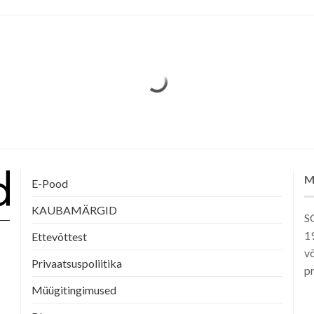
M
E-Pood
KAUBAMÄRGID
SG
1
Ettevõttest
võ
Privaatsuspoliitika
pr
Müügitingimused