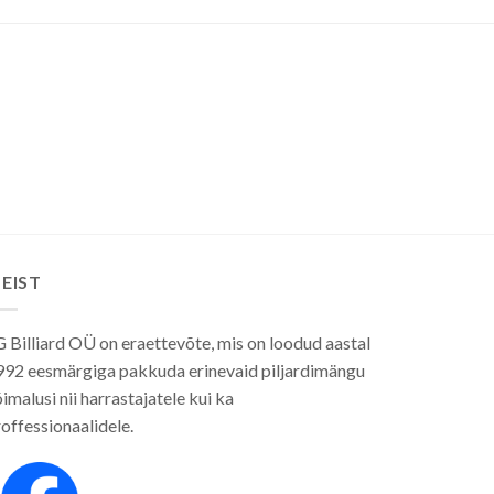
EIST
 Billiard OÜ on eraettevõte, mis on loodud aastal
992 eesmärgiga pakkuda erinevaid piljardimängu
imalusi nii harrastajatele kui ka
offessionaalidele.