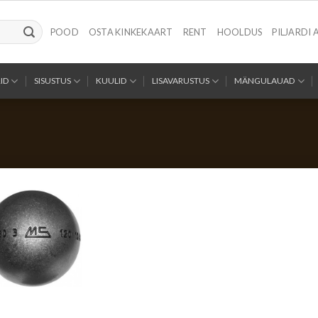
POOD
OSTA KINKEKAART
RENT
HOOLDUS
PILJARDI 
ID
SISUSTUS
KUULID
LISAVARUSTUS
MÄNGULAUAD