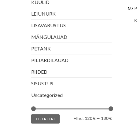
KUULID
MS P
LEIUNURK
K
LISAVARUSTUS
MÄNGULAUAD
PETANK
PILJARDILAUAD
RIIDED
SISUSTUS
Uncategorized
Minimaalne
Maksimaalne
Hind:
120 €
—
130 €
FILTREERI
hind
hind