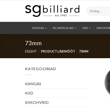
Skip
to
Otsi:
content
KANGAS
PILJARDILAUAD
KIID
KIIKOHVR
73mm
ESILEHT
/
PRODUCT LÄBIMÕÕT
/
73MM
KATEGOORIAD
KANGAS
KIID
KIIKOHVRID