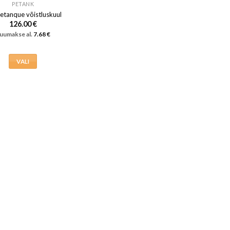
PETANK
etanque võistluskuul
126.00
€
uumakse al.
7.68
€
VALI
Sellel
tootel
on
mitu
varianti.
Valikuid
saab
teha
tootelehel.