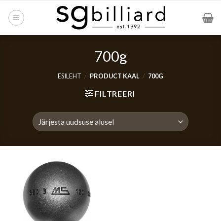
Skip
to
content
700g
ESILEHT
/
PRODUCT KAAL
/
700G
FILTREERI