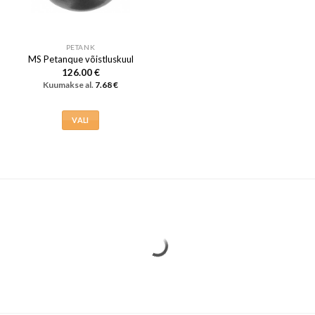
PETANK
MS Petanque võistluskuul
126.00
€
Kuumakse al.
7.68
€
VALI
Sellel
tootel
on
mitu
varianti.
Valikuid
saab
teha
tootelehel.