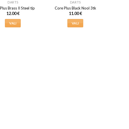
DARTS
DARTS
Plus Brass II Steel tip
Core Plus Black Nool 3tk
12.00
€
11.00
€
VALI
VALI
Sellel
Sellel
tootel
tootel
on
on
mitu
mitu
varianti.
varianti.
Valikuid
Valikuid
saab
saab
teha
teha
tootelehel.
tootelehel.