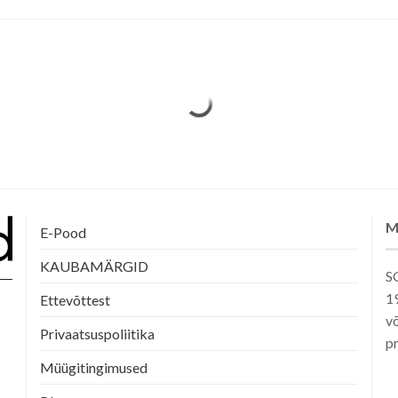
M
E-Pood
KAUBAMÄRGID
SG
1
Ettevõttest
võ
Privaatsuspoliitika
pr
Müügitingimused