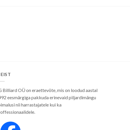
EIST
 Billiard OÜ on eraettevõte, mis on loodud aastal
992 eesmärgiga pakkuda erinevaid piljardimängu
imalusi nii harrastajatele kui ka
offessionaalidele.