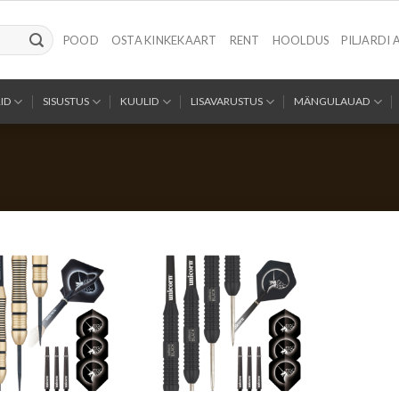
POOD
OSTA KINKEKAART
RENT
HOOLDUS
PILJARDI 
ID
SISUSTUS
KUULID
LISAVARUSTUS
MÄNGULAUAD