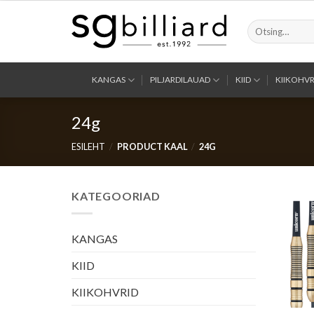
Skip
to
Otsi:
content
KANGAS
PILJARDILAUAD
KIID
KIIKOHVR
24g
ESILEHT
/
PRODUCT KAAL
/
24G
KATEGOORIAD
KANGAS
KIID
KIIKOHVRID