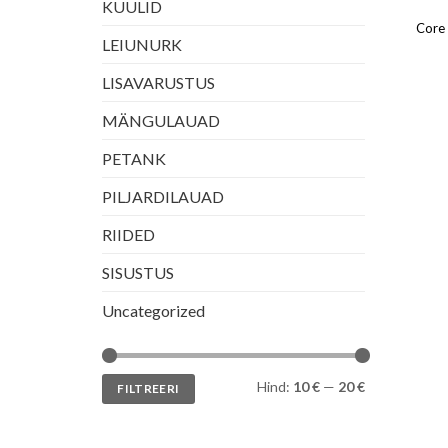
KUULID
Core 
LEIUNURK
LISAVARUSTUS
MÄNGULAUAD
PETANK
PILJARDILAUAD
RIIDED
SISUSTUS
Uncategorized
Minimaalne
Maksimaalne
Hind:
10 €
—
20 €
FILTREERI
hind
hind