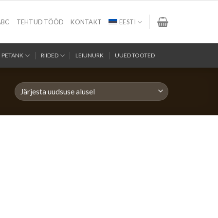
ABC
TEHTUD TÖÖD
KONTAKT
EESTI
PETANK
RIIDED
LEIUNURK
UUED TOOTED