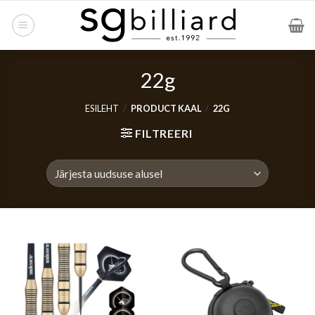
Skip
to
content
22g
ESILEHT
/
PRODUCT KAAL
/
22G
FILTREERI