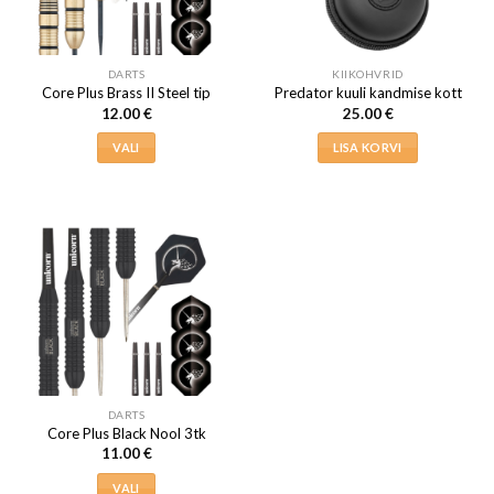
DARTS
KIIKOHVRID
Core Plus Brass II Steel tip
Predator kuuli kandmise kott
12.00
€
25.00
€
VALI
LISA KORVI
Sellel
tootel
on
mitu
varianti.
Valikuid
saab
teha
tootelehel.
DARTS
Core Plus Black Nool 3tk
11.00
€
VALI