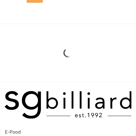
Sellel
tootel
on
mitu
varianti.
Valikuid
saab
teha
tootelehel.
E-Pood